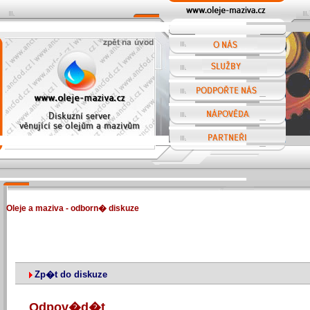
Oleje a maziva - odborn� diskuze
Zp�t do diskuze
Odpov�d�t