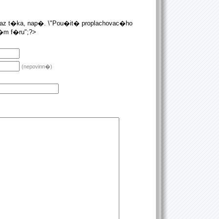
az t�ka, nap�. \"Pou�it� proplachovac�ho
�m f�ru";?>
(nepovinn�)