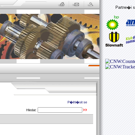
Partne�i s
P�ihl�sit se
Hledat: