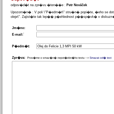
odpov�d�t na zpr�vu �ten��e :
Petr Nováček
Upozorn�n� : V poli \"P�edm�t\" stru�n� popi�te, �eho se dot
oleje\". Zajist�te tak lep�� p�ehlednost p��sp�vk� v diskuzn
Jm�no:
*
E-mail:
P�edm�t:
Zpr�va:
Pros�me o smaz�n� nepot�ebn�ho textu -->
Smazat cel� text