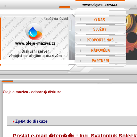
Oleje a maziva - odborn� diskuze
Zp�t do diskuze
Poslat e-mail �ten��i : Ing. Svatopluk Solec