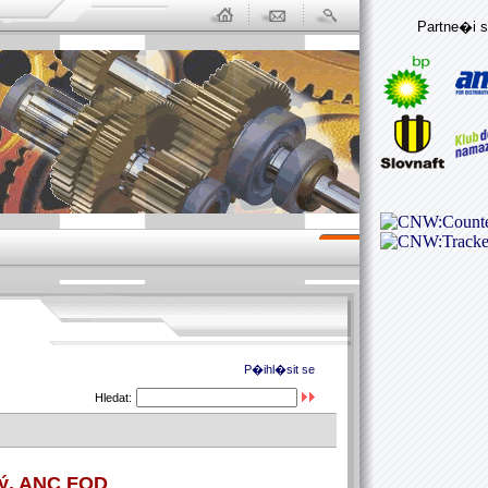
Partne�i s
P�ihl�sit se
Hledat:
ký, ANC FOD