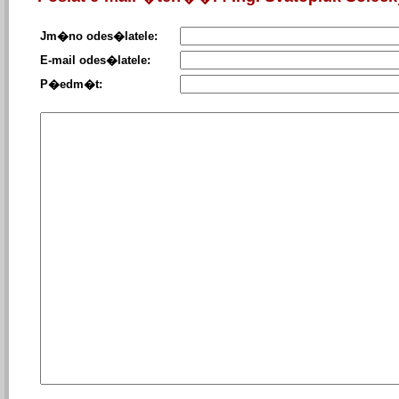
Jm�no odes�latele:
E-mail odes�latele:
P�edm�t: