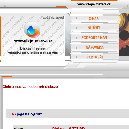
Oleje a maziva - odborn� diskuze
Zp�t na f�rum
giant
Olej do 1,9 TDI PD