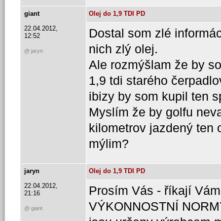
giant
Olej do 1,9 TDI PD
22.04.2012,
Dostal som zlé informác
12:52
nich zlý olej.
@ jaryn
Ale rozmýšlam že by som
1,9 tdi starého čerpadl
ibizy by som kupil ten 
Myslím že by golfu neva
kilometrov jazdený ten o
mýlim?
jaryn
Olej do 1,9 TDI PD
22.04.2012,
Prosím Vás - říkají Vá
21:16
VÝKONNOSTNÍ NORMY o
@ giant