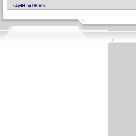
Zp�t na f�rum