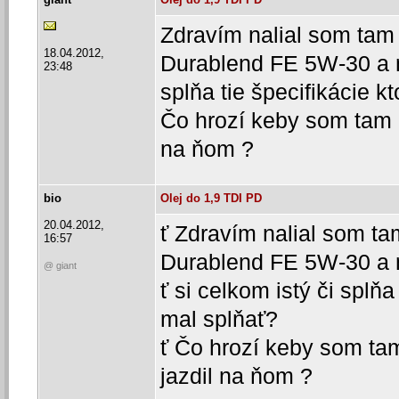
Zdravím nalial som tam 
18.04.2012,
Durablend FE 5W-30 a n
23:48
splňa tie špecifikácie k
Čo hrozí keby som tam n
na ňom ?
bio
Olej do 1,9 TDI PD
20.04.2012,
ť Zdravím nalial som ta
16:57
Durablend FE 5W-30 a 
@ giant
ť si celkom istý či splňa
mal splňať?
ť Čo hrozí keby som tam
jazdil na ňom ?