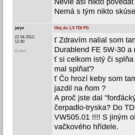
Nevie asi nikto povedať 
Nemá s tým nikto skús
jaryn
Olej do 1,9 TDI PD
22.04.2012,
ť Zdravím nalial som ta
12:40
Durablend FE 5W-30 a 
@ giant
ť si celkom istý či splňa
mal splňať?
ť Čo hrozí keby som tam
jazdil na ňom ?
A proč jste dal "forďác
čerpadlo-tryska? Do TDi
VW505.01 !!!! S jiným ol
vačkového hřídele.