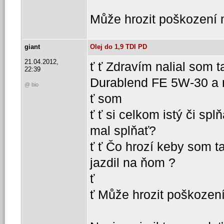
Může hrozit poškození 
giant
Olej do 1,9 TDI PD
21.04.2012,
ť ť Zdravím nalial som 
22:39
Durablend FE 5W-30 a 
@ bio
ť som
ť ť si celkom istý či spl
mal splňať?
ť ť Čo hrozí keby som t
jazdil na ňom ?
ť
ť Může hrozit poškozen