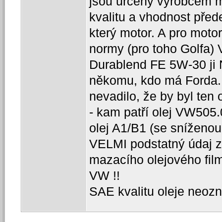
jsou určeny výrobcem mo
kvalitu a vhodnost před
který motor. A pro moto
normy (pro toho Golfa)
Durablend FE 5W-30 ji 
někomu, kdo má Forda. 
nevadilo, že by byl ten o
- kam patří olej VW505.
olej A1/B1 (se sníženou
VELMI podstatný údaj z 
mazacího olejového fil
VW !!
SAE kvalitu oleje neozn