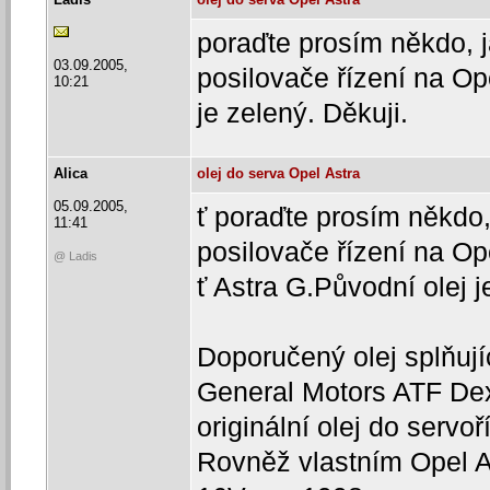
poraďte prosím někdo, ja
03.09.2005,
posilovače řízení na Op
10:21
je zelený. Děkuji.
Alica
olej do serva Opel Astra
05.09.2005,
ť poraďte prosím někdo, 
11:41
posilovače řízení na Op
@ Ladis
ť Astra G.Původní olej j
Doporučený olej splňuj
General Motors ATF Dexr
originální olej do servo
Rovněž vlastním Opel A