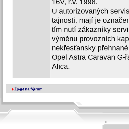
16V, r.v. 1998.
U autorizovaných servisů
tajnosti, mají je označ
tím nutí zákazníky serv
výměnu provozních kapa
nekřesťansky přehnané
Opel Astra Caravan G-řa
Alica.
Zp�t na f�rum