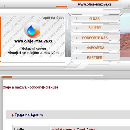
Oleje a maziva - odborn� diskuze
Zp�t na f�rum
Ladis
olej do serva Opel Astra