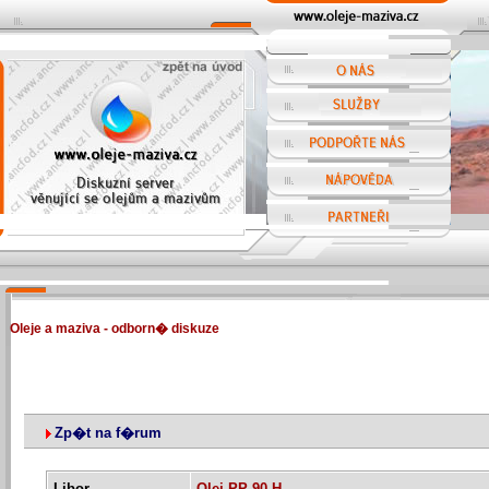
Oleje a maziva - odborn� diskuze
Zp�t na f�rum
Libor
Olej PP 90 H