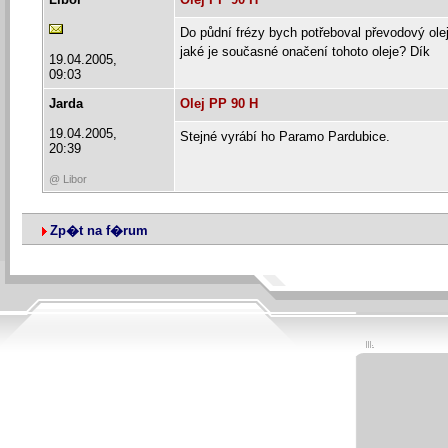
Do půdní frézy bych potřeboval převodový ol
jaké je současné onačení tohoto oleje? Dík
19.04.2005,
09:03
Jarda
Olej PP 90 H
19.04.2005,
Stejné vyrábí ho Paramo Pardubice.
20:39
@ Libor
Zp�t na f�rum