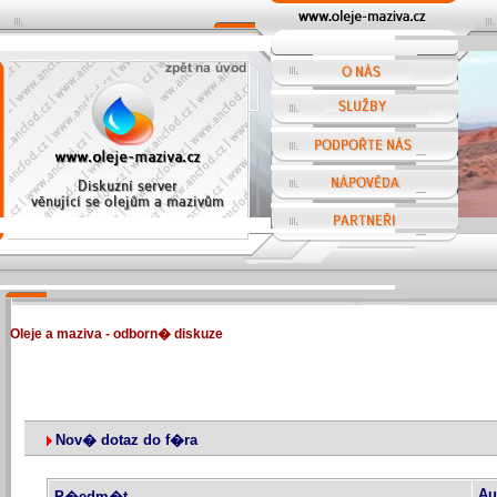
Oleje a maziva - odborn� diskuze
Nov� dotaz do f�ra
Au
P�edm�t