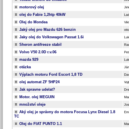
motorový olej
Jir
olej do Fabie 1,2htp 40kW
La
Olej do Mondea
Vik
Jaký olej pro Mazdu 626 benzin
ott
Jaky olej do Volkswagen Passat 1.6i
Lu
Sheron antifreeze stabil
Ra
Volvo V50 2.0D r.v.06
Pet
mazda 929
Lu
otázka
Ján
Výplach motoru Ford Escort 1,8 TD
Dav
olej automat ZF 5HP24
Voj
Jak spravne udelat?
Dre
Motor. olej MEGUIN
Mar
množství oleje
Jos
Aký olej je správny do motora Focusa Lynx Diesel 1.8
Emi
TC
Olej do FIAT PUNTO 1.1
Mar