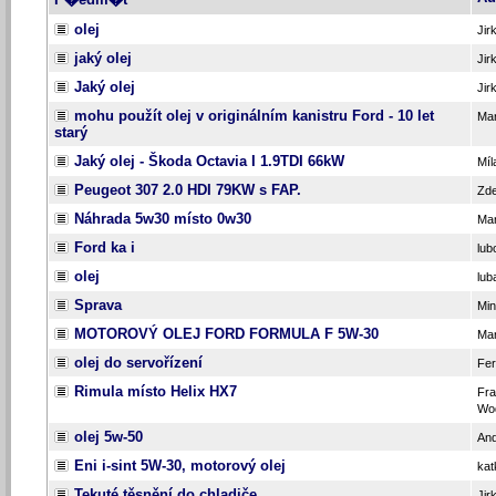
olej
Jir
jaký olej
Jir
Jaký olej
Jir
mohu použít olej v originálním kanistru Ford - 10 let
Mar
starý
Jaký olej - Škoda Octavia I 1.9TDI 66kW
Míl
Peugeot 307 2.0 HDI 79KW s FAP.
Zd
Náhrada 5w30 místo 0w30
Mar
Ford ka i
lub
olej
lub
Sprava
Min
MOTOROVÝ OLEJ FORD FORMULA F 5W-30
Mar
olej do servořízení
Fer
Rimula místo Helix HX7
Fra
Wo
olej 5w-50
And
Eni i-sint 5W-30, motorový olej
kat
Tekuté těsnění do chladiče
Jir