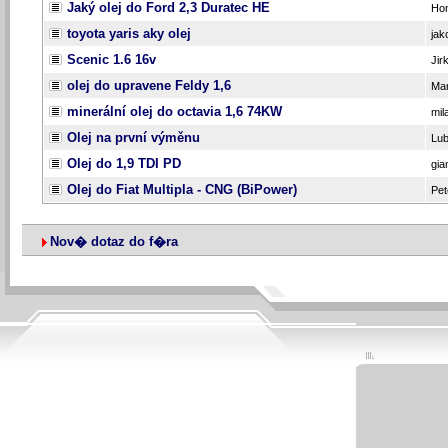
Jaký olej do Ford 2,3 Duratec HE
Ho
toyota yaris aky olej
jak
Scenic 1.6 16v
Jir
olej do upravene Feldy 1,6
Mar
minerální olej do octavia 1,6 74KW
mil
Olej na první výměnu
Lu
Olej do 1,9 TDI PD
gia
Olej do Fiat Multipla - CNG (BiPower)
Pet
Nov� dotaz do f�ra